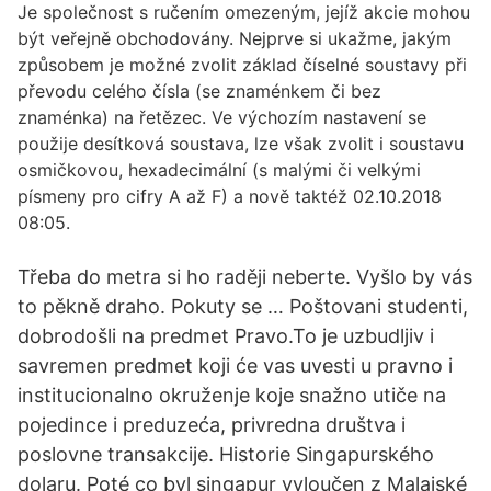
Je společnost s ručením omezeným, jejíž akcie mohou
být veřejně obchodovány. Nejprve si ukažme, jakým
způsobem je možné zvolit základ číselné soustavy při
převodu celého čísla (se znaménkem či bez
znaménka) na řetězec. Ve výchozím nastavení se
použije desítková soustava, lze však zvolit i soustavu
osmičkovou, hexadecimální (s malými či velkými
písmeny pro cifry A až F) a nově taktéž 02.10.2018
08:05.
Třeba do metra si ho raději neberte. Vyšlo by vás
to pěkně draho. Pokuty se … Poštovani studenti,
dobrodošli na predmet Pravo.To je uzbudljiv i
savremen predmet koji će vas uvesti u pravno i
institucionalno okruženje koje snažno utiče na
pojedince i preduzeća, privredna društva i
poslovne transakcije. Historie Singapurského
dolaru. Poté co byl singapur vyloučen z Malajské