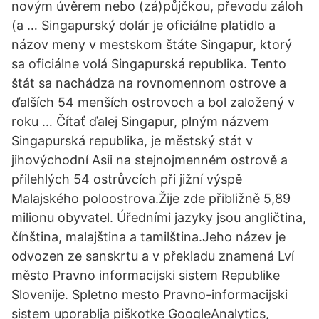
novým úvěrem nebo (zá)půjčkou, převodu záloh
(a … Singapurský dolár je oficiálne platidlo a
názov meny v mestskom štáte Singapur, ktorý
sa oficiálne volá Singapurská republika. Tento
štát sa nachádza na rovnomennom ostrove a
ďalších 54 menších ostrovoch a bol založený v
roku … Čítať ďalej Singapur, plným názvem
Singapurská republika, je městský stát v
jihovýchodní Asii na stejnojmenném ostrově a
přilehlých 54 ostrůvcích při jižní výspě
Malajského poloostrova.Žije zde přibližně 5,89
milionu obyvatel. Úředními jazyky jsou angličtina,
čínština, malajština a tamilština.Jeho název je
odvozen ze sanskrtu a v překladu znamená Lví
město Pravno informacijski sistem Republike
Slovenije. Spletno mesto Pravno-informacijski
sistem uporablja piškotke GoogleAnalytics,