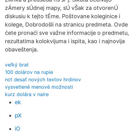
zÁmery sÚdnej mapy, sÚ vŠak za otvorenÚ
diskusiu k tejto tÉme. Poštovane koleginice i
kolege, Dobrodošli na stranicu predmeta. Ovde
ćete pronaći sve važne informacije o predmetu,
rezultatima kolokvijuma i ispita, kao i najnovija
obaveštenja.
veľký brat
100 dolárov na rupie
nct desať nových textov hrdinov
vysvetlené menové možnosti
kurz dolára v naire
ek
pX
iO