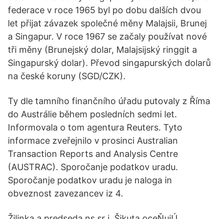
federace v roce 1965 byl po dobu dalších dvou
let přijat závazek společné měny Malajsii, Brunej
a Singapur. V roce 1967 se začaly používat nové
tři měny (Brunejský dolar, Malajsijský ringgit a
Singapurský dolar). Převod singapurských dolarů
na české koruny (SGD/CZK).
Ty dle tamního finančního úřadu putovaly z Říma
do Austrálie během posledních sedmi let.
Informovala o tom agentura Reuters. Tyto
informace zveřejnilo v prosinci Australian
Transaction Reports and Analysis Centre
(AUSTRAC). Sporočanje podatkov uradu.
Sporočanje podatkov uradu je naloga in
obveznost zavezancev iz 4.
Žilinka a predseda ns sr j. Šikuta oceŇujÚ