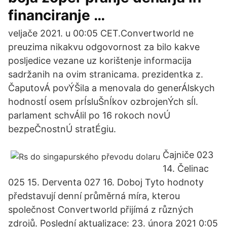
financiranje …
veljače 2021. u 00:05 CET.Convertworld ne
preuzima nikakvu odgovornost za bilo kakve
posljedice vezane uz korištenje informacija
sadržanih na ovim stranicama. prezidentka z.
ČaputovÁ povÝŠila a menovala do generÁlskych
hodnostÍ osem prÍsluŠnÍkov ozbrojenÝch sÍl.
parlament schvÁlil po 16 rokoch novÚ
bezpeČnostnÚ stratÉgiu.
Čajniče 023
14. Čelinac
025 15. Derventa 027 16. Doboj Tyto hodnoty
představují denní průměrná míra, kterou
společnost Convertworld přijímá z různých
zdrojů. Poslední aktualizace: 23. února 2021 0:05