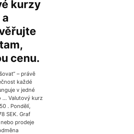
vé kurzy
 a
věřujte
 tam,
ou cenu.
šovat“ – právě
nečnost každé
unguje v jedné
co … Valutový kurz
0 . Pondělí,
78 SEK. Graf
 nebo prodeje
 odměna