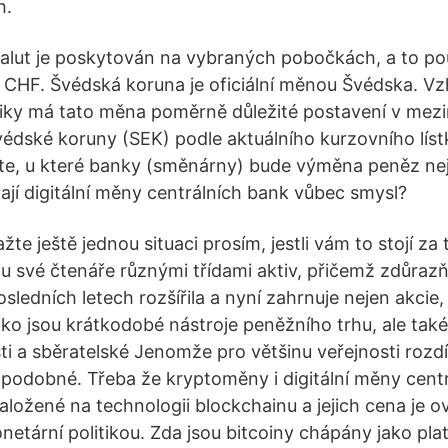
h.
valut je poskytován na vybraných pobočkách, a to p
CHF. Švédská koruna je oficiální měnou Švédska. Vzh
ky má tato měna poměrně důležité postavení v mez
édské koruny (SEK) podle aktuálního kurzovního líst
íte, u které banky (směnárny) bude výměna peněz nej
jí digitální měny centrálních bank vůbec smysl?
žte ještě jednou situaci prosím, jestli vám to stojí za 
u své čtenáře různými třídami aktiv, přičemž zdůrazňu
posledních letech rozšířila a nyní zahrnuje nejen akcie,
jako jsou krátkodobé nástroje peněžního trhu, ale tak
 a sběratelské Jenomže pro většinu veřejnosti rozdíly
je podobné. Třeba že kryptoměny i digitální měny cent
aložené na technologii blockchainu a jejich cena je o
netární politikou. Zda jsou bitcoiny chápány jako pla