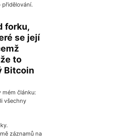
 přidělování.
d forku,
ré se její
ičemž
 že to
ý Bitcoin
 v mém článku:
li všechny
ky.
ormě záznamů na