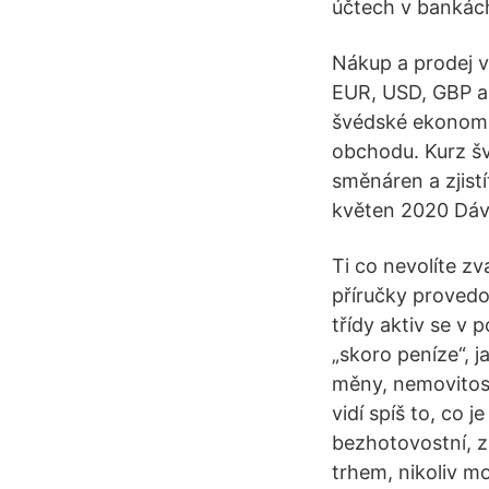
účtech v bankác
Nákup a prodej 
EUR, USD, GBP a 
švédské ekonomi
obchodu. Kurz šv
směnáren a zjist
květen 2020 Dáva
Ti co nevolíte zva
příručky provedo
třídy aktiv se v 
„skoro peníze“, 
měny, nemovitosti
vidí spíš to, co 
bezhotovostní, z
trhem, nikoliv mo