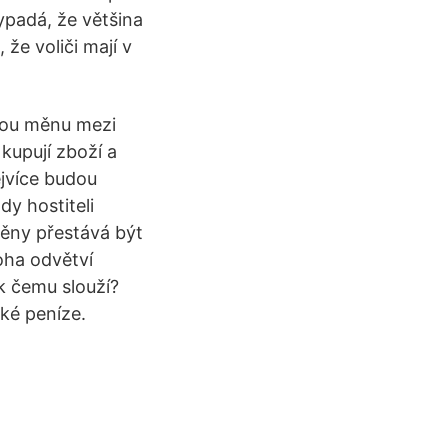
ypadá, že většina
že voliči mají v
vou měnu mezi
 kupují zboží a
ejvíce budou
dy hostiteli
měny přestává být
oha odvětví
k čemu slouží?
cké peníze.