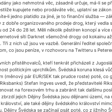
ádány jako nehmotná věc, zásadně určuje, má-li se př
estliže kupujete nebo prodáváte věc, uplatní se zákon
te‑li jedno platidlo za jiné, je to finanční služba — 
 z dobře organizovaného prodeje drog, který vedla s
 od 24 do 28 let. Měli několik pěstíren konopí a více 
ternetové síti Darknet všemožné drogy od kokainu až 
. Tři z nich už jsou ve vazbě. Generální ředitel společn
om, co jsou peníze, v rozhovoru na Twitteru s Peter
vních přistěhovalců, kteří tenkrát přicházeli z Jugosl
ost politickým uprchlíkům. Švédská koruna klesá vůč
m (měnový pár EUR/SEK tak prudce roste) poté, co 
(Riksbanks) Stefan Ingves uvedl, že představitelé Rik
venovat na forexovém trhu a zabránit tak dalšímu pos
 zbrzdí jejich Dějiny Švédska jsou dějinami území, n
království, ale také dějiny švédského království mim
 Dějiny Švédska se začínají psát poté, co z jižního 