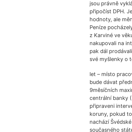
jsou právně vykl
připočíst DPH. J
hodnoty, ale mění
Peníze pocházely
z Karviné ve věku
nakupovali na in
pak dál prodávali
své myšlenky o t
let – místo praco
bude dávat předn
9měsíčních maxi
centrální banky 
připraveni inter
koruny, pokud to
nachází Švédské 
současného státu.