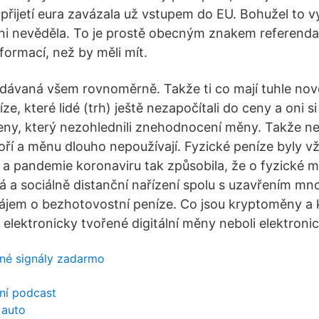
 přijetí eura zavázala už vstupem do EU. Bohužel to v
ani nevěděla. To je prostě obecným znakem referenda, 
ormací, než by měli mít.
dávaná všem rovnoměrně. Takže ti co mají tuhle no
ze, které lidé (trh) ještě nezapočítali do ceny a oni si
ceny, který nezohlednili znehodnocení měny. Takže n
oří a měnu dlouho nepoužívají. Fyzické peníze byly vž
a pandemie koronaviru tak způsobila, že o fyzické 
á a sociálně distanční nařízení spolu s uzavřením mn
zájem o bezhotovostní peníze. Co jsou kryptoměny a 
elektronicky tvořené digitální měny neboli elektroni
né signály zadarmo
ení podcast
 auto