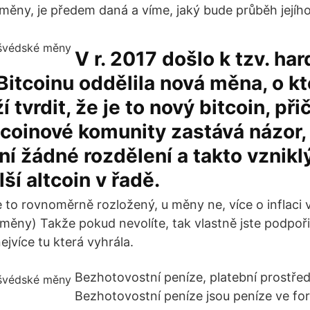
 měny, je předem daná a víme, jaký bude průběh jejího
V r. 2017 došlo k tzv. har
Bitcoinu oddělila nová měna, o kte
í tvrdit, že je to nový bitcoin, př
tcoinové komunity zastává názor,
ní žádné rozdělení a takto vznikl
ší altcoin v řadě.
je to rovnoměrně rozložený, u měny ne, více o inflaci
 měny) Takže pokud nevolíte, tak vlastně jste podpoři
ejvíce tu která vyhrála.
Bezhotovostní peníze, platební prostřed
Bezhotovostní peníze jsou peníze ve f