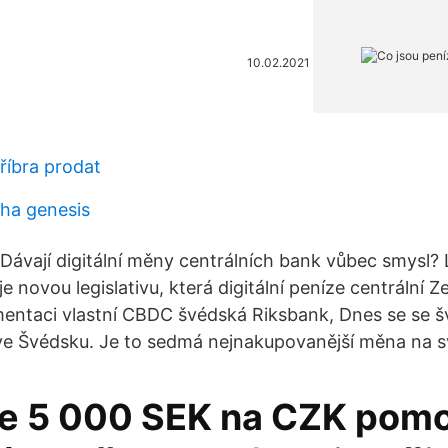
10.02.2021
říbra prodat
rcha genesis
Dávají digitální měny centrálních bank vůbec smysl?
e novou legislativu, která digitální peníze centrální 
ementaci vlastní CBDC švédská Riksbank, Dnes se se
ve Švédsku. Je to sedmá nejnakupovanější měna na s
e 5 000 SEK na CZK pomo