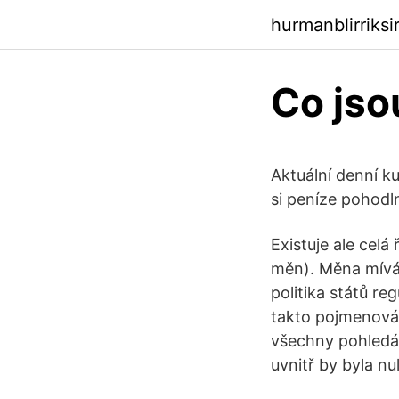
hurmanblirriks
Co jso
Aktuální denní k
si peníze pohod
Existuje ale celá
měn). Měna mívá 
politika států r
takto pojmenová
všechny pohledá
uvnitř by byla nul