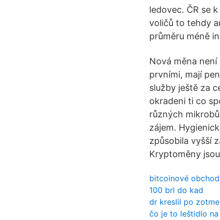
ledovec. ČR se k
voličů to tehdy 
průměru méně inf
Nová měna není 
prvními, mají pení
služby ještě za 
okradeni ti co sp
různých mikrobů 
zájem. Hygienick
způsobila vyšší 
Kryptoměny jsou 
bitcoinové obchod
100 brl do kad
dr kreslil po zotm
čo je to leštidlo na