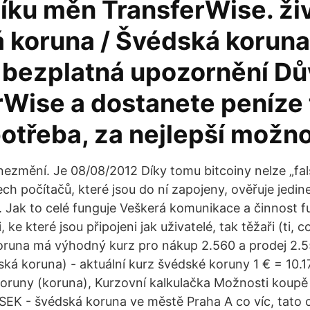
íku měn TransferWise. ži
 koruna / Švédská koruna
e bezplatná upozornění Dů
rWise a dostanete peníze
potřeba, za nejlepší možn
nezmění. Je 08/08/2012 Díky tomu bitcoiny nelze „fal
ech počítačů, které jsou do ní zapojeny, ověřuje jedi
. Jak to celé funguje Veškerá komunikace a činnost f
 ke které jsou připojeni jak uživatelé, tak těžaři (ti, 
runa má výhodný kurz pro nákup 2.560 a prodej 2.55
ská koruna) - aktuální kurz švédské koruny 1 € = 10.1
oruny (koruna), Kurzovní kalkulačka Možnosti koupě
SEK - švédská koruna ve městě Praha A co víc, tato