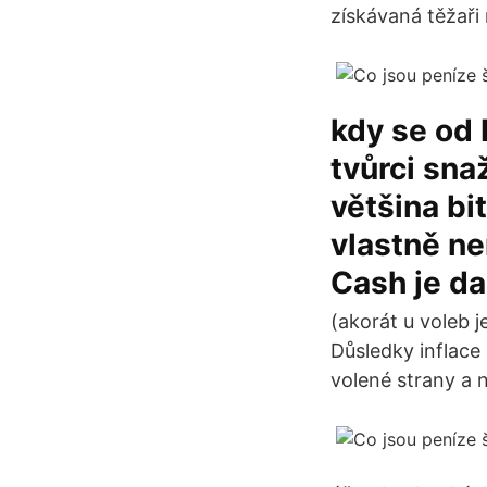
získávaná těžaři
kdy se od 
tvůrci snaž
většina bi
vlastně ne
Cash je dal
(akorát u voleb 
Důsledky inflace
volené strany a n