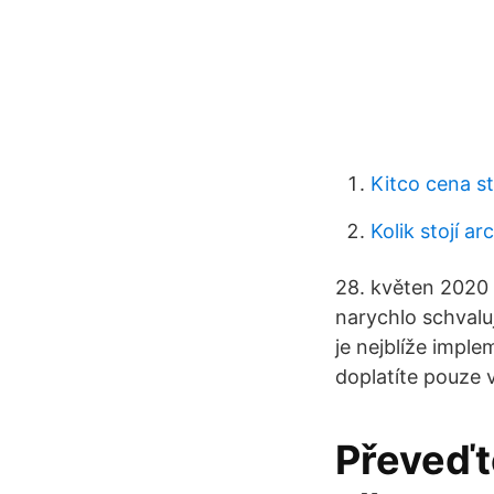
Kitco cena st
Kolik stojí a
28. květen 2020 
narychlo schvaluj
je nejblíže impl
doplatíte pouze 
Převeďt