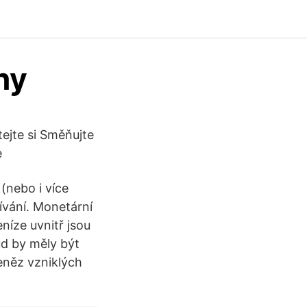
ny
ejte si Směňujte
te
 (nebo i více
ívání. Monetární
níze uvnitř jsou
d by měly být
něz vzniklých