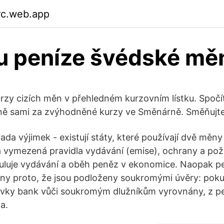
irc.web.app
u peníze švédské mě
urzy cizích měn v přehledném kurzovním lístku. Spočít
lně sami za zvýhodněné kurzy ve Směnárně. Směňuj
 řada výjimek - existují státy, které používají dvě měny
vymezená pravidla vydávání (emise), ochrany a pož
eguluje vydávání a oběh peněz v ekonomice. Naopak pe
ny proto, že jsou podloženy soukromými úvěry: poku
vky bank vůči soukromým dlužníkům vyrovnány, z pe
a.