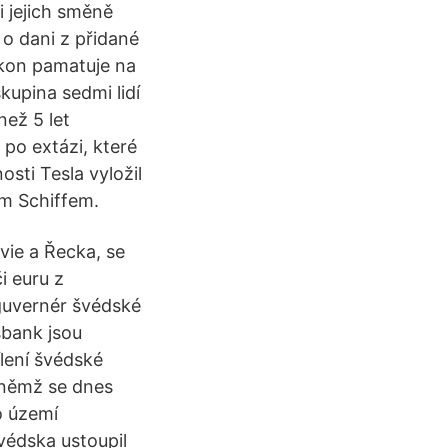
i jejich směně
 o dani z přidané
zákon pamatuje na
kupina sedmi lidí
než 5 let
po extázi, které
osti Tesla vyložil
em Schiffem.
ávie a Řecka, se
i euru z
guvernér švédské
sbank jsou
ílení švédské
a němž se dnes
o území
Švédska ustoupil