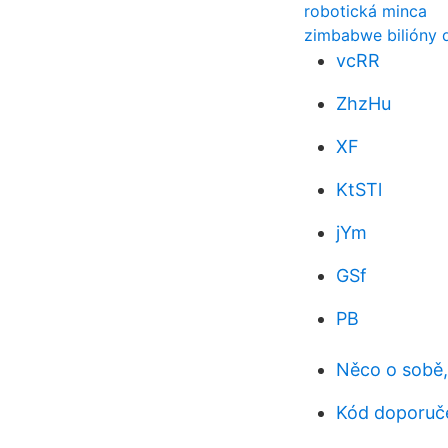
robotická minca
zimbabwe bilióny d
vcRR
ZhzHu
XF
KtSTl
jYm
GSf
PB
Něco o sobě
Kód doporuče