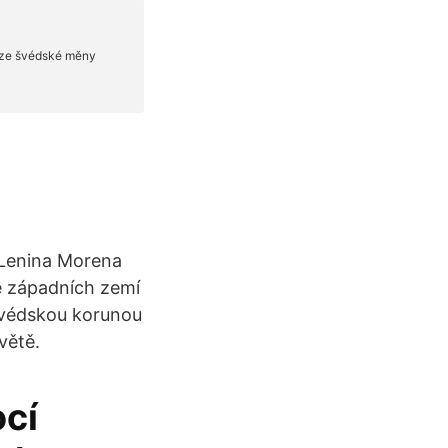
 Lenina Morena
Ze západních zemí
 švédskou korunou
větě.
cí