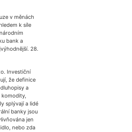
ouze v měnách
ledem k síle
inárodním
ku bank a
výhodnější. 28.
to. Investiční
jí, že definice
 dluhopisy a
é komodity,
 splývají a lidé
rální banky jsou
vlivňována jen
tidlo, nebo zda