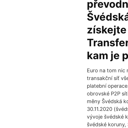
převodn
Švédská
získejt
Transfe
kam je 
Euro na tom nic 
transakční síť vš
platební operace
obrovské P2P síti,
měny Švédská ko
30.11.2020 (švéd
vývoje švédské k
švédské koruny, 