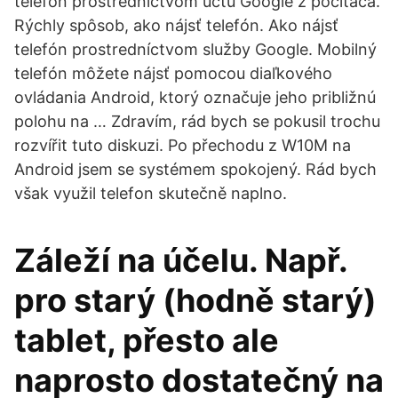
telefón prostredníctvom účtu Google z počítača.
Rýchly spôsob, ako nájsť telefón. Ako nájsť
telefón prostredníctvom služby Google. Mobilný
telefón môžete nájsť pomocou diaľkového
ovládania Android, ktorý označuje jeho približnú
polohu na … Zdravím, rád bych se pokusil trochu
rozvířit tuto diskuzi. Po přechodu z W10M na
Android jsem se systémem spokojený. Rád bych
však využil telefon skutečně naplno.
Záleží na účelu. Např.
pro starý (hodně starý)
tablet, přesto ale
naprosto dostatečný na