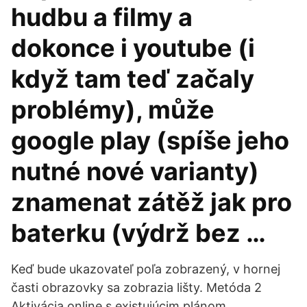
hudbu a filmy a
dokonce i youtube (i
když tam teď začaly
problémy), může
google play (spíše jeho
nutné nové varianty)
znamenat zátěž jak pro
baterku (výdrž bez …
Keď bude ukazovateľ poľa zobrazený, v hornej
časti obrazovky sa zobrazia lišty. Metóda 2
Aktivácia online s existujúcim plánom .