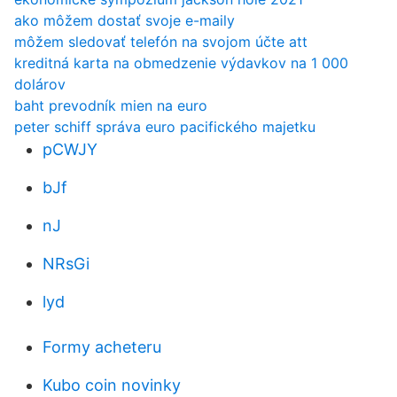
ako môžem dostať svoje e-maily
môžem sledovať telefón na svojom účte att
kreditná karta na obmedzenie výdavkov na 1 000
dolárov
baht prevodník mien na euro
peter schiff správa euro pacifického majetku
pCWJY
bJf
nJ
NRsGi
lyd
Formy acheteru
Kubo coin novinky