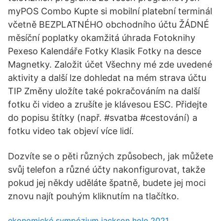
myPOS Combo Kupte si mobilní platební terminál
včetně BEZPLATNÉHO obchodního účtu ŽÁDNÉ
měsíční poplatky okamžitá úhrada Fotoknihy
Pexeso Kalendáře Fotky Klasik Fotky na desce
Magnetky. Založit účet Všechny mé zde uvedené
aktivity a další lze dohledat na mém strava účtu
TIP Změny uložíte také pokračováním na další
fotku či video a zrušíte je klávesou ESC. Přidejte
do popisu štítky (např. #svatba #cestování) a
fotku video tak objeví více lidí.
Dozvíte se o pěti různých způsobech, jak můžete
svůj telefon a různé účty nakonfigurovat, takže
pokud jej někdy uděláte špatně, budete jej moci
znovu najít pouhým kliknutím na tlačítko.
ekonomické sympózium jackson hole 2021