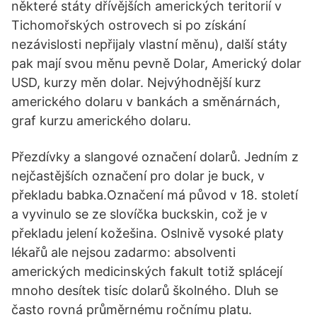
některé státy dřívějších amerických teritorií v
Tichomořských ostrovech si po získání
nezávislosti nepřijaly vlastní měnu), další státy
pak mají svou měnu pevně Dolar, Americký dolar
USD, kurzy měn dolar. Nejvýhodnější kurz
amerického dolaru v bankách a směnárnách,
graf kurzu amerického dolaru.
Přezdívky a slangové označení dolarů. Jedním z
nejčastějších označení pro dolar je buck, v
překladu babka.Označení má původ v 18. století
a vyvinulo se ze slovíčka buckskin, což je v
překladu jelení kožešina. Oslnivě vysoké platy
lékařů ale nejsou zadarmo: absolventi
amerických medicinských fakult totiž splácejí
mnoho desítek tisíc dolarů školného. Dluh se
často rovná průměrnému ročnímu platu.