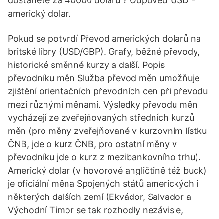
dostanete za 40000 dolarů ? Odpověď USD -
americký dolar.
Pokud se potvrdí Převod amerických dolarů na
britské libry (USD/GBP). Grafy, běžné převody,
historické směnné kurzy a další. Popis
převodníku měn Služba převod měn umožňuje
zjištění orientačních převodních cen při převodu
mezi různými měnami. Výsledky převodu měn
vycházejí ze zveřejňovaných středních kurzů
měn (pro měny zveřejňované v kurzovním lístku
ČNB, jde o kurz ČNB, pro ostatní měny v
převodníku jde o kurz z mezibankovního trhu).
Americký dolar (v hovorové angličtině též buck)
je oficiální měna Spojených států amerických i
některých dalších zemí (Ekvádor, Salvador a
Východní Timor se tak rozhodly nezávisle,