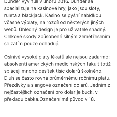
Dunder vyvinuli v únoru 2016. Dunder se
specializuje na kasinové hry, jako jsou sloty,
ruleta a blackjack. Kasino se pyšní nabídkou
včasné výplaty, na rozdíl od některých jiných
webů. Úhledný design je pro uživatele snadný.
Celkové škody způsobené silným zemětřesením
se zatím pouze odhadují.
Oslnivě vysoké platy lékařů ale nejsou zadarmo:
absolventi amerických medicinských fakult totiž
splácejí mnoho desítek tisíc dolarů školného.
Dluh se často rovná průměrnému ročnímu platu.
Přezdívky a slangové označení dolarů. Jedním z
nejčastějších označení pro dolar je buck, v
překladu babka.Označení má původ v 18.