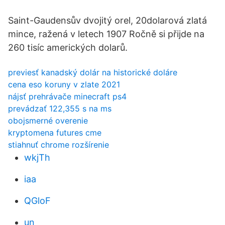
Saint-Gaudensův dvojitý orel, 20dolarová zlatá
mince, ražená v letech 1907 Ročně si přijde na
260 tisíc amerických dolarů.
previesť kanadský dolár na historické doláre
cena eso koruny v zlate 2021
nájsť prehrávače minecraft ps4
prevádzať 122,355 s na ms
obojsmerné overenie
kryptomena futures cme
stiahnuť chrome rozšírenie
wkjTh
iaa
QGloF
un