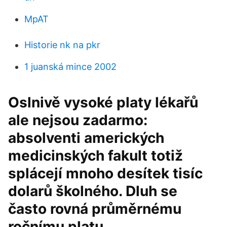
MpAT
Historie nk na pkr
1 juanská mince 2002
Oslnivě vysoké platy lékařů
ale nejsou zadarmo:
absolventi amerických
medicinských fakult totiž
splácejí mnoho desítek tisíc
dolarů školného. Dluh se
často rovná průměrnému
ročnímu platu.